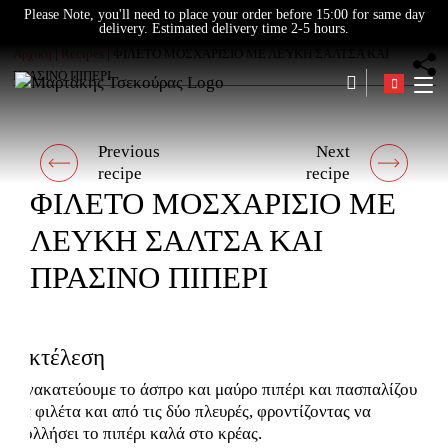
Skip
Please Note, you'll need to place your order before 15:00 for same day
delivery. Estimated delivery time 2-5 hours.
to
content
Αρχική
|
Recipes
|
ΦΙΛΕΤΟ ΜΟΣΧΑΡΙΣΙΟ ΜΕ ΛΕΥΚΗ ΣΑΛΤΣΑ ΚΑΙ
ΠΡΑΣΙΝΟ ΠΙΠΕΡΙ
Post
Previous
Next
Previous
Next
navigation
recipe
recipe
post:
post:
ΦΙΛΕΤΟ ΜΟΣΧΑΡΙΣΙΟ ΜΕ
ΛΕΥΚΗ ΣΑΛΤΣΑ ΚΑΙ
ΠΡΑΣΙΝΟ ΠΙΠΕΡΙ
Εκτέλεση
Ανακατεύουμε το άσπρο και μαύρο πιπέρι και πασπαλίζουμε
τα φιλέτα και από τις δύο πλευρές, φροντίζοντας να
κολλήσει το πιπέρι καλά στο κρέας.