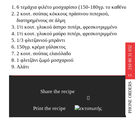
6 τεμάχια φιλέτο μοσχαρίσιο (150-180γρ. το καθένα)
2 κουτ. σούπας κόκκους πράσινου πιπεριού,
διατηρημένους σε άλμη
1½ κουτ. γλυκού άσπρο πιπέρι, φρεσκοτριμμένο
1½ κουτ. γλυκού μαύρο πιπέρι, φρεσκοτριμμένο
1/3 φλιτζανιού μπράντι
150γρ. κρέμα γάλακτος
210 80 31 032
2 κουτ. σούπας ελαιόλαδο
1 φλιτζάνι ζωμό μοσχαριού
Αλάτι
PHONE ORDERS
Share the recipe
Facebook
Print the recipe