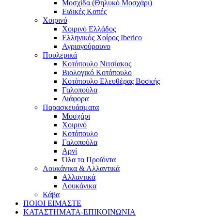
Μοσχίδα (Θηλυκό Μοσχάρι)
Ειδικές Κοπές
Χοιρινό
Χοιρινό Ελλάδος
Ελληνικός Χοίρος Iberico
Αγριογούρουνο
Πουλερικά
Κοτόπουλο Νιτσίακος
Βιολογικό Κοτόπουλο
Κοτόπουλο Ελευθέρας Βοσκής
Γαλοπούλα
Διάφορα
Παρασκευάσματα
Μοσχάρι
Χοιρινό
Κοτόπουλο
Γαλοπούλα
Αρνί
Όλα τα Προϊόντα
Λουκάνικα & Αλλαντικά
Αλλαντικά
Λουκάνικα
Κάβα
ΠΟΙΟΙ ΕΙΜΑΣΤΕ
ΚΑΤΑΣΤΗΜΑΤΑ-ΕΠΙΚΟΙΝΩΝΙΑ