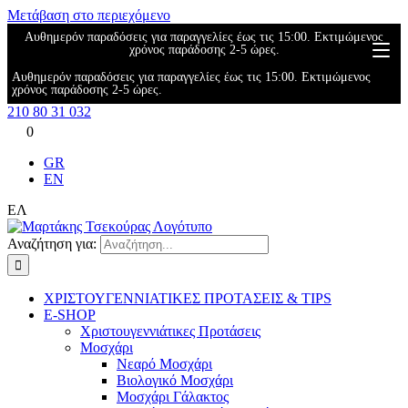
Μετάβαση στο περιεχόμενο
Αυθημερόν παραδόσεις για παραγγελίες έως τις 15:00. Εκτιμώμενος
χρόνος παράδοσης 2-5 ώρες.
Αυθημερόν παραδόσεις για παραγγελίες έως τις 15:00. Εκτιμώμενος
χρόνος παράδοσης 2-5 ώρες.
210 80 31 032
0
GR
EN
ΕΛ
Αναζήτηση για:
ΧΡΙΣΤΟΥΓΕΝΝΙΑΤΙΚΕΣ ΠΡΟΤΑΣΕΙΣ & TIPS
E-SHOP
Χριστουγεννιάτικες Προτάσεις
Μοσχάρι
Νεαρό Μοσχάρι
Βιολογικό Μοσχάρι
Μοσχάρι Γάλακτος