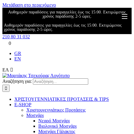
Μετάβαση στο περιεχόμενο
Αυθημερόν παραδόσεις για παραγγελίες έως τις 15:00. Εκτιμώμενος
χρόνος παράδοσης 2-5 ώρες.
Αυθημερόν παραδόσεις για παραγγελίες έως τις 15:00. Εκτιμώμενος
χρόνος παράδοσης 2-5 ώρες.
210 80 31 032
0
GR
EN
ΕΛ
Αναζήτηση για:
ΧΡΙΣΤΟΥΓΕΝΝΙΑΤΙΚΕΣ ΠΡΟΤΑΣΕΙΣ & TIPS
E-SHOP
Χριστουγεννιάτικες Προτάσεις
Μοσχάρι
Νεαρό Μοσχάρι
Βιολογικό Μοσχάρι
Μοσχάρι Γάλακτος