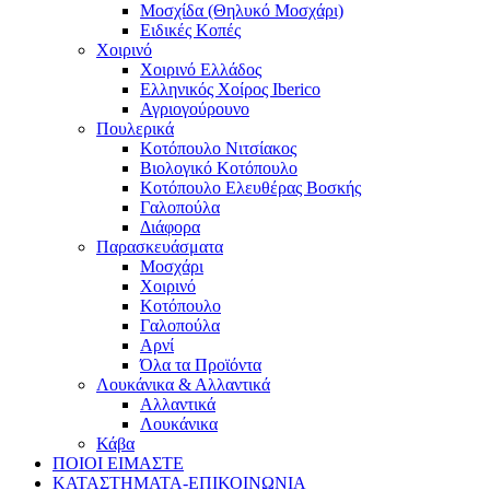
Μοσχίδα (Θηλυκό Μοσχάρι)
Ειδικές Κοπές
Χοιρινό
Χοιρινό Ελλάδος
Ελληνικός Χοίρος Iberico
Αγριογούρουνο
Πουλερικά
Κοτόπουλο Νιτσίακος
Βιολογικό Κοτόπουλο
Κοτόπουλο Ελευθέρας Βοσκής
Γαλοπούλα
Διάφορα
Παρασκευάσματα
Μοσχάρι
Χοιρινό
Κοτόπουλο
Γαλοπούλα
Αρνί
Όλα τα Προϊόντα
Λουκάνικα & Αλλαντικά
Αλλαντικά
Λουκάνικα
Κάβα
ΠΟΙΟΙ ΕΙΜΑΣΤΕ
ΚΑΤΑΣΤΗΜΑΤΑ-ΕΠΙΚΟΙΝΩΝΙΑ