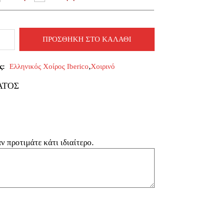
ΠΡΟΣΘΗΚΗ ΣΤΟ ΚΑΛΑΘΙ
λα
ο
,
ς:
Ελληνικός Χοίρος Iberico
Χοιρινό
τα
ΑΤΟΣ
 προτιμάτε κάτι ιδιαίτερο.