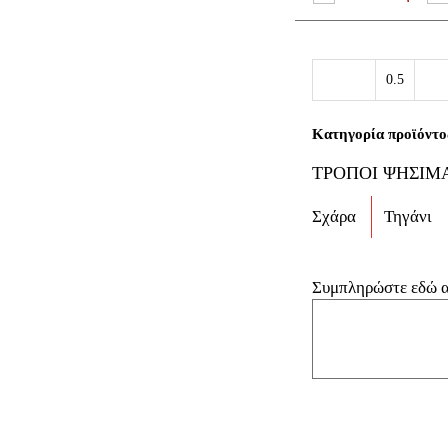
Μπριζό
με
κόκκαλ
Κατηγορία προϊόντο
ποσότη
ΤΡΟΠΟΙ ΨΗΣΙΜ
Σχάρα
Τηγάνι
Συμπληρώστε εδώ αν