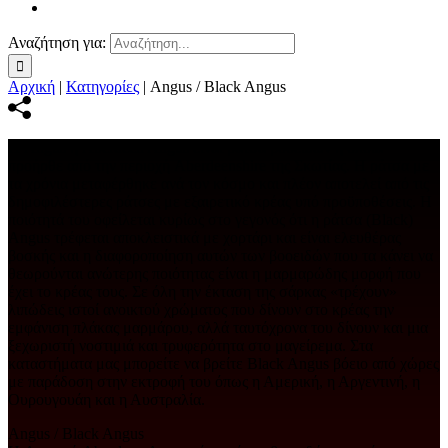
Αναζήτηση για:
Αρχική
|
Κατηγορίες
|
Angus / Black Angus
Η Angus ή Aberdeen Angus είναι ράτσα βοοειδών η οποία
προήρθε από την περιοχή Aberdeenshire της Σκωτίας. Η ράτσα με
τα χρόνια μεταφέρθηκε ανά τον κόσμο και πλέον αποτελεί από τις
δημοφιλέστερες ράτσες με εξαιρετικό κρέας υπό προϋποθέσεις. Η
ποιότητά του οφείλεται κυρίως στο γεγονός ότι η ράτσα (Black)
Angus τρέφεται αποκλειστικά με χορτάρι και είναι ελευθέρας
βοσκής και η διαφοροποίηση αυτών των βοοειδών που τα κάνει να
θεωρούνται ανώτερης ποιότητας είναι η μαρμαρώδης μορφή που
έχει το κρέας τους. Σε όλη την έκταση της σάρκας «τρέχουν»
λιπώδεις ιστοί ανοικτού χρώματος που δίνουν στο κρέας την
εμφάνιση πλάκας μαρμάρου, αλλά ταυτόχρονα του δίνουν και μια
ξεχωριστή νοστιμιά και τρυφερότητα στο μαγείρεμα. Στα
καταστήματα μας μπορείτε να βρείτε Black Angus βόειο από χώρες
με παράδοση στην εκτροφή του όπως η Αμερική, η Αργεντινή, η
Ουρουγουάη και η Αυστραλία.
Angus / Black Angus