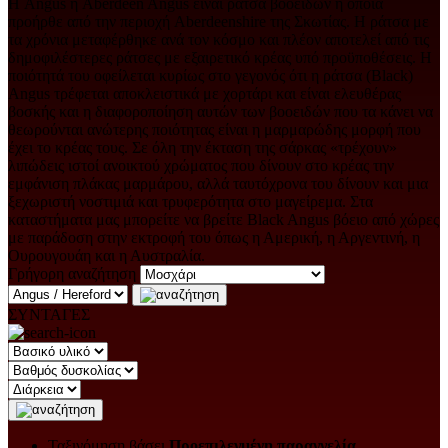
Η Angus ή Aberdeen Angus είναι ράτσα βοοειδών η οποία
προήρθε από την περιοχή Aberdeenshire της Σκωτίας. Η ράτσα με
τα χρόνια μεταφέρθηκε ανά τον κόσμο και πλέον αποτελεί από τις
δημοφιλέστερες ράτσες με εξαιρετικό κρέας υπό προϋποθέσεις. Η
ποιότητά του οφείλεται κυρίως στο γεγονός ότι η ράτσα (Black)
Angus τρέφεται αποκλειστικά με χορτάρι και είναι ελευθέρας
βοσκής και η διαφοροποίηση αυτών των βοοειδών που τα κάνει να
θεωρούνται ανώτερης ποιότητας είναι η μαρμαρώδης μορφή που
έχει το κρέας τους. Σε όλη την έκταση της σάρκας «τρέχουν»
λιπώδεις ιστοί ανοικτού χρώματος που δίνουν στο κρέας την
εμφάνιση πλάκας μαρμάρου, αλλά ταυτόχρονα του δίνουν και μια
ξεχωριστή νοστιμιά και τρυφερότητα στο μαγείρεμα. Στα
καταστήματα μας μπορείτε να βρείτε Black Angus βόειο από χώρες
με παράδοση στην εκτροφή του όπως η Αμερική, η Αργεντινή, η
Ουρουγουάη και η Αυστραλία.
Γρήγορη αναζήτηση
ΣΥΝΤΑΓΕΣ
Ταξινόμηση βάσει
Προεπιλεγμένη παραγγελία