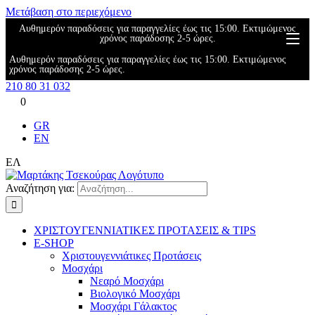
Μετάβαση στο περιεχόμενο
Αυθημερόν παραδόσεις για παραγγελίες έως τις 15:00. Εκτιμώμενος
χρόνος παράδοσης 2-5 ώρες.
Αυθημερόν παραδόσεις για παραγγελίες έως τις 15:00. Εκτιμώμενος
χρόνος παράδοσης 2-5 ώρες.
210 80 31 032
0
GR
EN
ΕΛ
Αναζήτηση για:
ΧΡΙΣΤΟΥΓΕΝΝΙΑΤΙΚΕΣ ΠΡΟΤΑΣΕΙΣ & TIPS
E-SHOP
Χριστουγεννιάτικες Προτάσεις
Μοσχάρι
Νεαρό Μοσχάρι
Βιολογικό Μοσχάρι
Μοσχάρι Γάλακτος