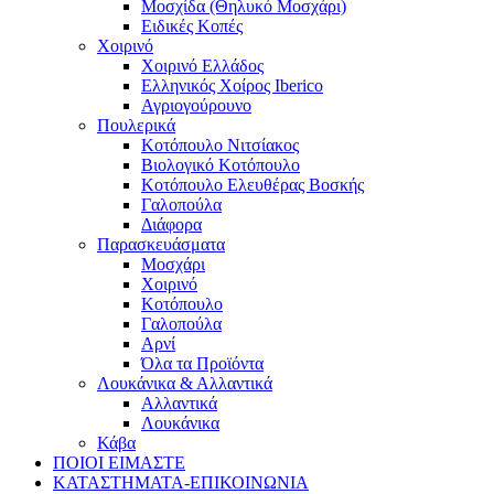
Μοσχίδα (Θηλυκό Μοσχάρι)
Ειδικές Κοπές
Χοιρινό
Χοιρινό Ελλάδος
Ελληνικός Χοίρος Iberico
Αγριογούρουνο
Πουλερικά
Κοτόπουλο Νιτσίακος
Βιολογικό Κοτόπουλο
Κοτόπουλο Ελευθέρας Βοσκής
Γαλοπούλα
Διάφορα
Παρασκευάσματα
Μοσχάρι
Χοιρινό
Κοτόπουλο
Γαλοπούλα
Αρνί
Όλα τα Προϊόντα
Λουκάνικα & Αλλαντικά
Αλλαντικά
Λουκάνικα
Κάβα
ΠΟΙΟΙ ΕΙΜΑΣΤΕ
ΚΑΤΑΣΤΗΜΑΤΑ-ΕΠΙΚΟΙΝΩΝΙΑ